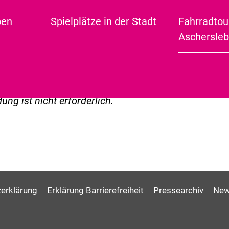
GEN
TERMIN EXPORTIEREN
ben
Spielplätze in der Stadt
Fahrradtou
City Guide (english)
er Veranstaltungsreihe berichtet der ehemalige
Aschersle
r Steffen Claus immer am letzten
nat von ganz speziellen Kriminalfällen aus dem A
das
Thema:
Totmacher aus aller Welt
.
ng ist nicht erforderlich.
erklärung
Erklärung Barrierefreiheit
Pressearchiv
New