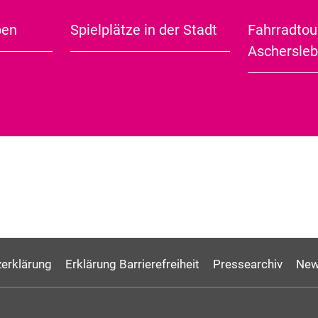
ben
Spielplätze in der Stadt
Fahrradtou
City Guide (english)
Aschersle
erklärung
Erklärung Barrierefreiheit
Pressearchiv
New