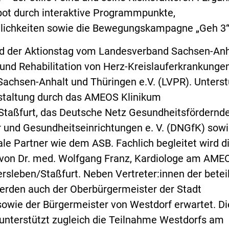
bot durch interaktive Programmpunkte,
ichkeiten sowie die Bewegungskampagne „Geh 3“
rd der Aktionstag vom Landesverband Sachsen-Anh
 und Rehabilitation von Herz-Kreislauferkrankunge
achsen-Anhalt und Thüringen e.V. (LVPR). Unterst
nstaltung durch das AMEOS Klinikum
Staßfurt, das Deutsche Netz Gesundheitsfördernd
 und Gesundheitseinrichtungen e. V. (DNGfK) sow
ale Partner wie dem ASB. Fachlich begleitet wird d
 von Dr. med. Wolfgang Franz, Kardiologe am AME
rsleben/Staßfurt. Neben Vertreter:innen der betei
werden auch der Oberbürgermeister der Stadt
owie der Bürgermeister von Westdorf erwartet. Di
unterstützt zugleich die Teilnahme Westdorfs am