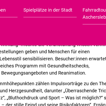
unde Ernährung – viele davon lassen sich durch e
ben
Spielplätze in der Stadt
Fahrradtou
City Guide (english)
ussten Lebensstil positiv beeinflussen.
Aschersle
tergrund findet am 17. Juni 2026 im Rahmen der 7
estdorf ab 13 Uhr eine Aktionsveranstaltung run
gesundheit statt. Unter dem Motto „Herz aktiv! K
e Wirkung“ möchte die Veranstaltung Wissen vermit
festellungen geben und Menschen für einen
ebensstil sensibilisieren. Besucher:innen erwartet
eiches Programm mit Gesundheitschecks,
, Bewegungsangeboten und Reanimation.
mmhöhepunkten zählen Impulsvorträge zu den T
und Herzgesundheit, darunter „Überraschende Tric
rz“, „Bluthochdruck und Sport – Was ist möglich?“ 
– der stille Feind und seine Risikofaktoren“. Ergän