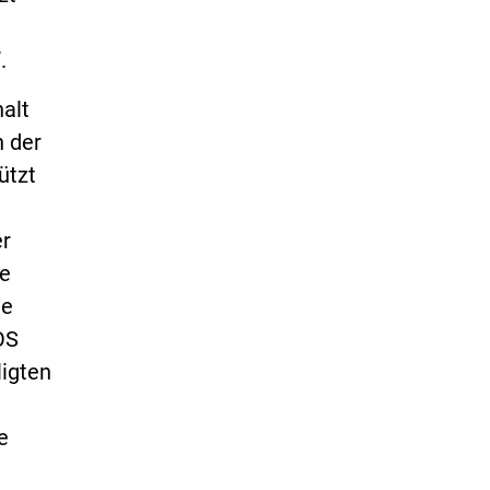
.
alt
n der
ützt
er
ie
ie
OS
ligten
e