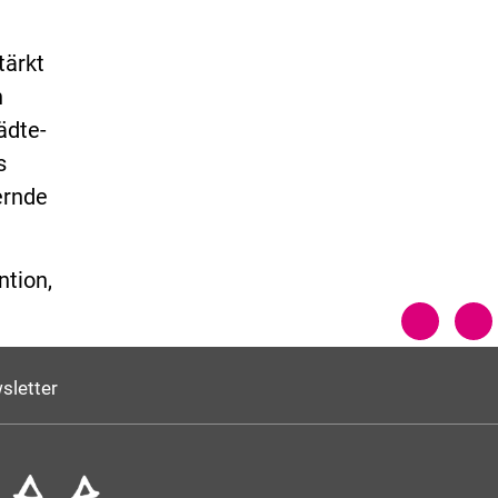
tärkt
n
ädte-
s
ernde
ntion,
sletter