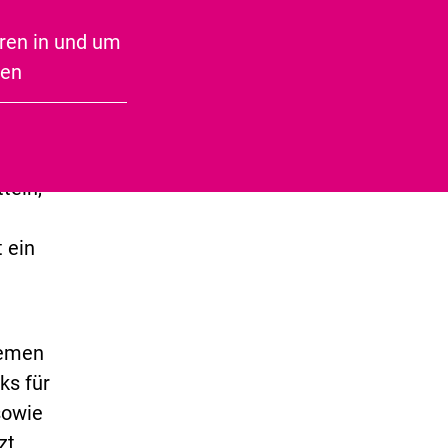
Speckseite
inen
ren in und um
ben
.
d um
leine
teln,
 ein
hemen
ks für
sowie
zt