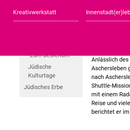
Lange Nacht der
Jüdischer Arbeitskreis
Kreativwerkstatt
Innenstadt(er)le
Kultur
Aschersleben in Kürze
Stadtplan
Jüdische Kulturtage
TICKETS KAUF
Aschersleber
Tagesausflug
Was noch?
Weihnachtsmarkt
Halbtagesausflug
TERMIN EXPOR
Konzertkneipe
"Zum Bestehorn"
Anlässlich des
Jüdische
Aschersleben 
Kulturtage
nach Aschersle
Shuttle-Missio
Jüdisches Erbe
mit einem Rad
Reise und vie
berichtet er i