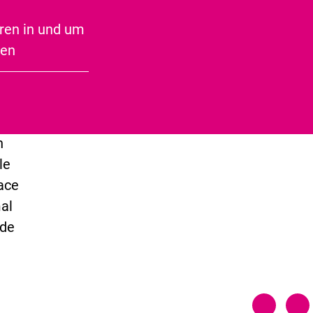
Speckseite
ren in und um
ben
n
le
ace
al
nde