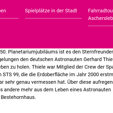
Information erhältlich
ben
Spielplätze in der Stadt
Fahrradtou
City Guide (english)
Aschersle
EN
KARTE ANZEIGEN
TIEREN
 50. Planetariumjubiläums ist es den Sternfreunde
gelungen den deutschen Astronauten Gerhard Thie
ben zu holen. Thiele war Mitglied der Crew der Sp
n STS 99, die die Erdoberfläche im Jahr 2000 erstm
ar sehr genau vermessen hat. Über diese aufrege
les andere mehr aus dem Leben eines Astronauten
m Bestehornhaus.