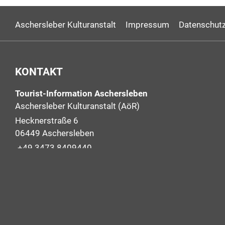
Aschersleber Kulturanstalt
Impressum
Datenschutz
KONTAKT
Tourist-Information Aschersleben
Aschersleber Kulturanstalt (AöR)
Hecknerstraße 6
06449 Aschersleben
+49 3473 8409440
+49 3473 2266711
info@aschersleben-tourismus.de