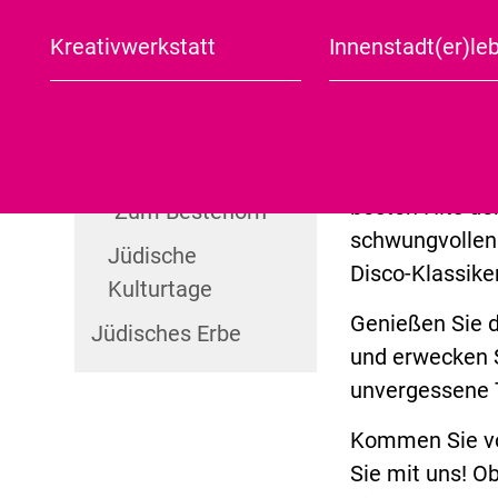
TICKETS KAUF
Lange Nacht der
Jüdischer Arbeitskreis
Kreativwerkstatt
Innenstadt(er)le
Kultur
Aschersleben in Kürze
Stadtplan
TERMIN EXPOR
Jüdische Kulturtage
Aschersleber
Tagesausflug
Was noch?
Weihnachtsmarkt
Seien Sie herz
Halbtagesausflug
eine unvergess
Konzertkneipe
besten Hits de
"Zum Bestehorn"
schwungvollen 
Jüdische
Disco-Klassiker
Kulturtage
Genießen Sie d
Jüdisches Erbe
und erwecken 
unvergessene 
Kommen Sie vor
Sie mit uns! Ob