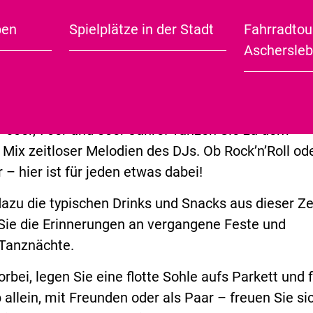
EN
KARTE ANZEIGEN
ben
Spielplätze in der Stadt
Fahrradtou
City Guide (english)
TIEREN
Aschersle
lich eingeladen zum „Tanz im Volkshaus“! Erleben 
liche Nacht voller Musik, Tanz und Nostalgie mit 
r 60er, 70er und 80er Jahre. Tanzen Sie zu dem
Mix zeitloser Melodien des DJs. Ob Rock’n’Roll od
 – hier ist für jeden etwas dabei!
azu die typischen Drinks und Snacks aus dieser Ze
Sie die Erinnerungen an vergangene Feste und
Tanznächte.
bei, legen Sie eine flotte Sohle aufs Parkett und 
 allein, mit Freunden oder als Paar – freuen Sie si