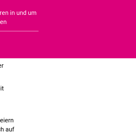
Speckseite
ren in und um
ben
Sie
den
er
it
feiern
ch auf