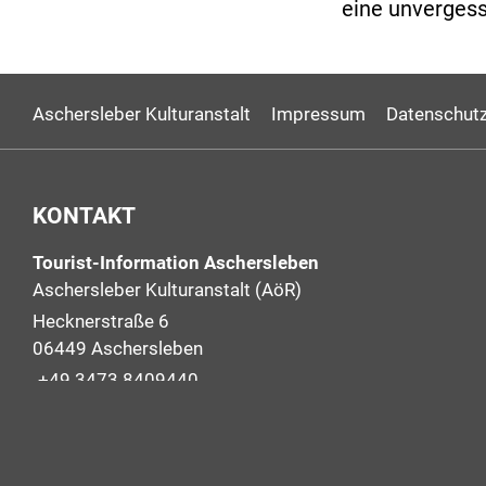
eine unvergess
Aschersleber Kulturanstalt
Impressum
Datenschutz
KONTAKT
Tourist-Information Aschersleben
Aschersleber Kulturanstalt (AöR)
Hecknerstraße 6
06449 Aschersleben
+49 3473 8409440
+49 3473 2266711
info@aschersleben-tourismus.de