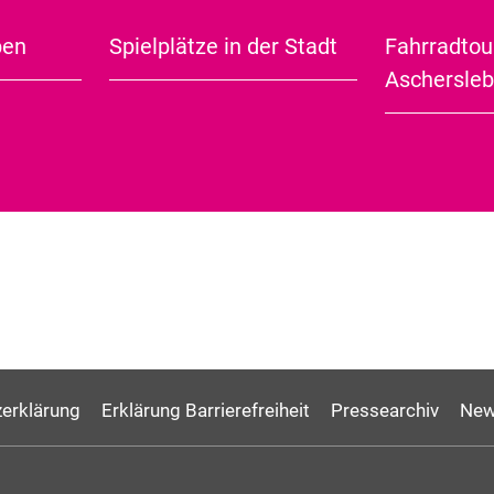
ben
Spielplätze in der Stadt
Fahrradtou
City Guide (english)
Aschersle
erklärung
Erklärung Barrierefreiheit
Pressearchiv
New