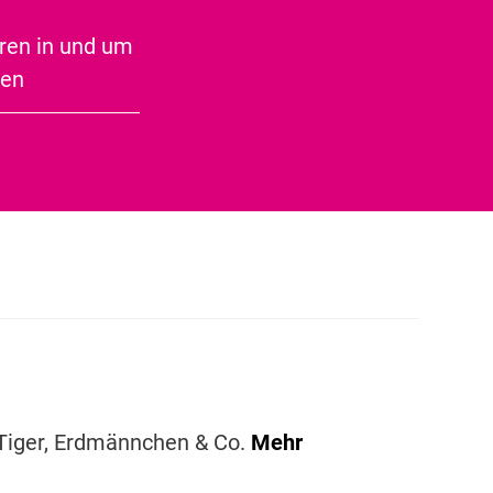
Speckseite
ren in und um
ben
Air
ehr
 Tiger, Erdmännchen & Co.
Mehr