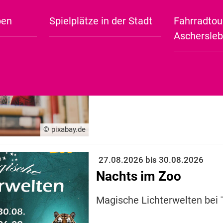
n 165 Termine gefunden
ben
Spielplätze in der Stadt
Fahrradtou
City Guide (english)
Aschersle
26.08.2026
19:30 Uhr
VORgeLESEN - Open 
Lesereihe im Museumshof
M
© pixabay.de
27.08.2026 bis 30.08.2026
Nachts im Zoo
Magische Lichterwelten bei