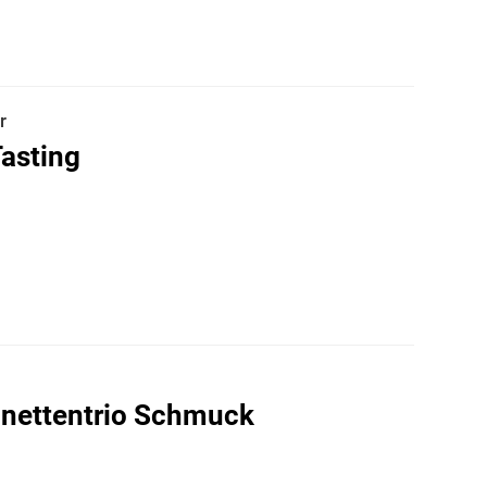
r
asting
inettentrio Schmuck