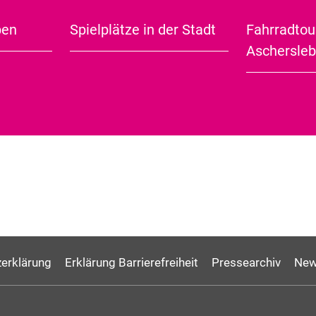
rist-Information Aschersleben, Hecknerstr. 6,
Tel.:
ben
Spielplätze in der Stadt
Fahrradtou
City Guide (english)
Aschersle
erklärung
Erklärung Barrierefreiheit
Pressearchiv
New