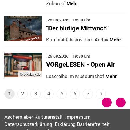
Zuhören"
Mehr
26.08.2026
18:30 Uhr
"Der blutige Mittwoch"
Kriminalfälle aus dem Archiv
Mehr
26.08.2026
19:30 Uhr
VORgeLESEN - Open Air
© pixabay.de
Lesereihe im Museumshof
Mehr
1
2
3
4
5
6
7
Aschersleber Kulturanstalt
Impressum
Datenschutzerklärung
Erklärung Barrierefreiheit