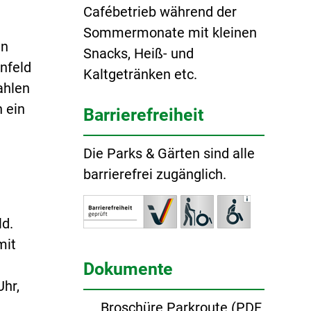
Cafébetrieb während der
Sommermonate mit kleinen
en
Snacks, Heiß- und
nfeld
Kaltgetränken etc.
ahlen
 ein
Barrierefreiheit
Die Parks & Gärten sind alle
barrierefrei zugänglich.
ld.
mit
Dokumente
Uhr,
Broschüre Parkroute
(
PDF