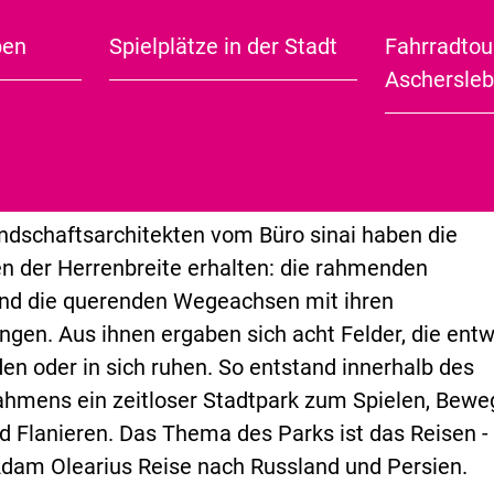
Jahrhundert hinein blieb die Herrenbreite ein von A
ben
Spielplätze in der Stadt
Fahrradtou
iesenplatz. Die Gestaltung als Park begann erst i
City Guide (english)
Aschersle
unter dem Titel „Platz der Jugend“. 1991 erhielt di
rsprünglichen Namen zurück.
chitektonische Veränderungen durch die
chau 2010
andschaftsarchitekten vom Büro sinai haben die
n der Herrenbreite erhalten: die rahmenden
d die querenden Wegeachsen mit ihren
ngen. Aus ihnen ergaben sich acht Felder, die ent
den oder in sich ruhen. So entstand innerhalb des
ahmens ein zeitloser Stadtpark zum Spielen, Bewe
 Flanieren. Das Thema des Parks ist das Reisen -
dam Olearius Reise nach Russland und Persien.