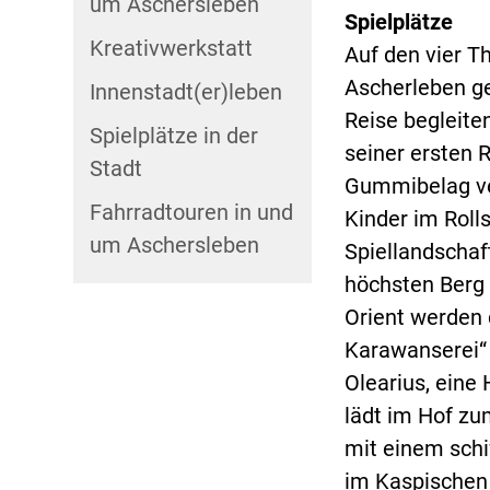
um Aschersleben
Spielplätze
Kreativwerkstatt
Auf den vier T
Ascherleben ge
Innenstadt(er)leben
Reise begleite
Spielplätze in der
seiner ersten 
Stadt
Gummibelag ver
Fahrradtouren in und
Kinder im Roll
um Aschersleben
Spiellandschaf
höchsten Berg
Orient werden 
Karawanserei“ 
Olearius, eine
lädt im Hof zu
mit einem schi
im Kaspischen