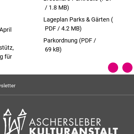
/ 1.8 MB)
Lageplan Parks & Gärten
(
PDF / 4.2 MB)
April
Parkordnung
(
PDF /
tütz,
69 kB)
g für
sletter