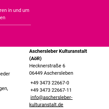
Speckseite
lleen
ren in und um
n den
ben
e
© Stadt
© Stadt
Aschersleben
Aschersleben
Kontakt
Aschersleber Kulturanstalt
(AöR)
Hecknerstraße 6
06449 Aschersleben
weder
+49 3473 22667-0
gen,
+49 3473 22667-11
info@aschersleber-
kulturanstalt.de