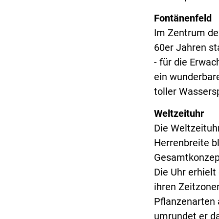
Fontänenfeld
Im Zentrum der
60er Jahren st
- für die Erwa
ein wunderbare
toller Wassersp
Weltzeituhr
Die Weltzeituh
Herrenbreite bl
Gesamtkonzept 
Die Uhr erhiel
ihren Zeitzon
Pflanzenarten 
umrundet er da