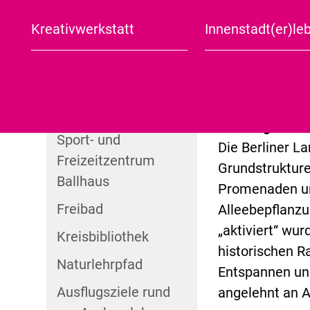
Sachsen-Anhalt
Bis in das 20. 
Jüdischer Arbeitskreis
Touristische Routen
Kreativwerkstatt
Innenstadt(er)le
eingerahmter W
Aschersleben in Kürze
Stadtplan
Jüdische Kulturtage
1960er Jahren 
Zoo
Tagesausflug
Anlage ihren u
Was noch?
Planetarium
Halbtagesausflug
Landschaftsar
Filmpalast
Landesgartens
Sport- und
Die Berliner L
Freizeitzentrum
Grundstrukture
Ballhaus
Promenaden un
Freibad
Alleebepflanzu
„aktiviert“ wur
Kreisbibliothek
historischen R
Naturlehrpfad
Entspannen und
Ausflugsziele rund
angelehnt an A