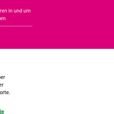
ner
Speckseite
r Neo
ren in und um
ben
her
.
ber
er
orte.
ie