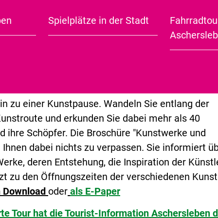
tional bekannter Künstler wie Moritz Götze mit sei
en Skulptur „Mond“ im Süden der Herrenbreite ode
ben
Spielplätze in der Stadt
Fahrradtou
City Guide (english)
nem grafischen Werk inmitten des Bildungscampus
Aschersle
sind ebenso zu finden wie solche der beliebten
Heimatmaler Walter Weise oder
Heinrich Rademac
ch die Stadt
ein zu einer Kunstpause. Wandeln Sie entlang der
unstroute und erkunden Sie dabei mehr als 40
 ihre Schöpfer. Die Broschüre "Kunstwerke und
t Ihnen dabei nichts zu verpassen. Sie informiert ü
Werke, deren Entstehung, die Inspiration der Künstl
tzt zu den Öffnungszeiten der verschiedenen Kunst
m Download
oder
als E-Paper
rte Tour hat die Tourist-Information Aschersleben d