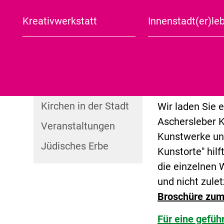
Aschersleber
Spuren interna
Moderne
beeindruckend
Jüdischer Arbeitskreis
Kreativwerkstatt
Innenstadt(er)le
Aschersleben in Kürze
Stadtplan
Rauch mit sei
Grafikstiftung Neo
Jüdische Kulturtage
Bestehornpark 
Rauch
Tagesausflug
Was noch?
Aschersleber 
Halbtagesausflug
Internationales
Sommeratelier
Kunstroute dur
Kirchen in der Stadt
Wir laden Sie 
Aschersleber K
Veranstaltungen
Kunstwerke und
Jüdisches Erbe
Kunstorte" hilf
die einzelnen 
und nicht zule
Broschüre zu
Für eine gefüh