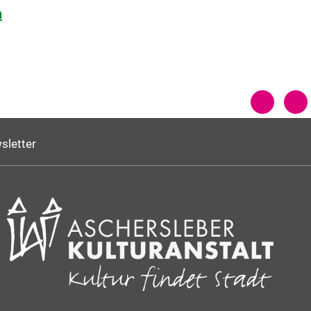
h
sletter