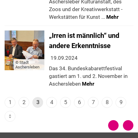
Aschersleber Kulturanstalt, des
Zoos und der Kreativwerkstatt -
Werkstätten für Kunst ...
Mehr
„Irren ist männlich“ und
andere Erkenntnisse
19.09.2024
© Stadt
Aschersleben
Das 34. Bundeskabarettfestival
gastiert am 1. und 2. November in
Aschersleben
Mehr
1
2
3
4
5
6
7
8
9