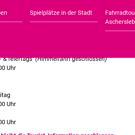
n
ben
Spielplätze in der Stadt
Fahrradtou
er
City Guide (english)
Aschersle
ch, Freitag
00 Uhr
nerstag
00 Uhr
- & feiertags
(Himmelfahrt geschlossen)
00 Uhr
itag
00 Uhr
00 Uhr