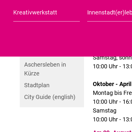
Öffnungszeite
Jüdischer Arbeitskreis
Aschersleber
Kreativwerkstatt
Innenstadt(er)le
Mai - Septemb
Aschersleben in Kürze
Stadtplan
Sonntagsfrühstück
Jüdische Kulturtage
Montag, Mittwo
Tagesausflug
10:00 Uhr - 16:
Veranstaltungen
Was noch?
Dienstag, Don
Halbtagesausflug
Sehenswertes in und
10:00 Uhr - 18:
um Aschersleben
Samstag, sonn
Aschersleben in
10:00 Uhr - 13:
Kürze
Oktober - April
Stadtplan
Montag bis Fre
City Guide (english)
10:00 Uhr - 16:
Samstag
10:00 Uhr - 13: