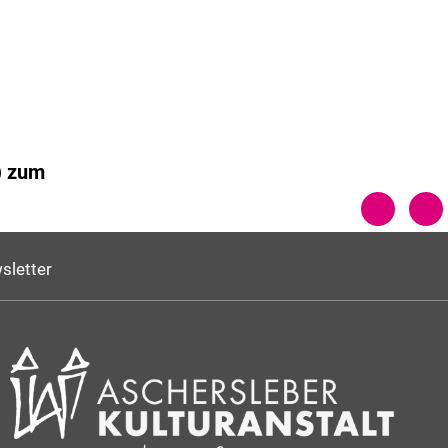
) zum
sletter