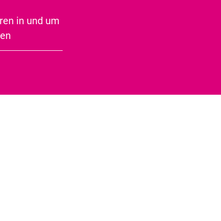
Speckseite
ren in und um
ben