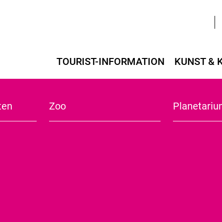
TOURIST-INFORMATION
KUNST & 
ten
Übernachten
Kriminalpanoptikum
Zoo
Anreise & 
Alte Hobel
Planetari
Die Ausstellung
Parken
Angebote
Mit dem Ra
Agentur Schutzengel
Wohnmobilst
Aschersleber
Veranstal
n und um Aschersleben
Erholungsgebiet Alte Burg - Einetal
en
Sonntagsfrühstück