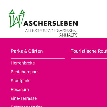
ÄLTESTE STADT SACHSEN-
ANHALTS
Kontakt
Bestehornhaus
Parks & Gärten
Service
Museum
Touristische Rou
Herrenbreite
Aktuelles
Bestehornpark
Ausstellungen
Stadtpark
Angebote
Rosarium
Freimaurerloge
Prospektbestellung
Stadt- und
Startseite
Tourist-Information
Sehenswertes i
Eine-Terrasse
Museumsschätze
Themenführung