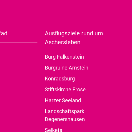
Erholungsgebiet Alte Burg -
Einetal
rg
Stadtbefestigungsanlage
der Stadt
Veranstaltungen
fad
Ausflugsziele rund um
Zoo
kirche
Fête de la musique
© Ascherslebe
Aschersleben
r Kulturanstalt
Museum
-Kirche
Lange Nacht der Kultur
ste
Kriminalpanoptikum
Burg Falkenstein
e Freckleben
Aschersleber Weihnachtsmarkt
Gartenträume
Burgruine Arnstein
irche Drohndorf
Konzertkneipe "Zum
Grafikstiftung Neo Rauch
Konradsburg
Bestehorn"
© Heiko
© Ascherslebe
ilsleben
Henniger
r Kulturanstalt
Drive Thru Gallery
Stiftskirche Frose
Jüdische Kulturtage
-Kirche
an die
Burg Freckleben
Harzer Seeland
sich
Winkelkirche Freckleben
Landschaftspark
land
Degenershausen
© Ascherslebe
© Ascherslebe
Älteste Taufglocke
- im
r Kulturanstalt
r Kulturanstalt
Selketal