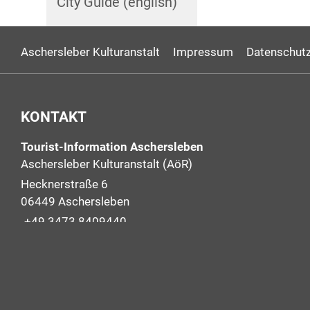
City Guide (english)
Aschersleber Kulturanstalt
Impressum
Datenschutz
KONTAKT
Tourist-Information Aschersleben
Aschersleber Kulturanstalt (AöR)
Hecknerstraße 6
06449 Aschersleben
+49 3473 8409440
+49 3473 2266711
info@aschersleben-tourismus.de