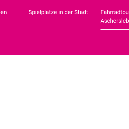
 Schwimmen und Sonnenbaden ein.
ben
Spielplätze in der Stadt
Fahrradtou
ationen finden Sie in unserem Flyer «Parkroute«.
City Guide (english)
Aschersle