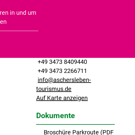
Speckseite
Kontakt
ren in und um
ben
Tourist-Information
Aschersleben
Hecknerstraße 6
06449 Aschersleben
+49 3473 8409440
+49 3473 2266711
info@aschersleben-
tourismus.de
Auf Karte anzeigen
Dokumente
Broschüre Parkroute
(
PDF