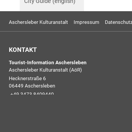
City Guide (english)
Aschersleber Kulturanstalt
Impressum
Datenschutz
KONTAKT
Tourist-Information Aschersleben
Aschersleber Kulturanstalt (AöR)
Hecknerstraße 6
06449 Aschersleben
+49 3473 8409440
+49 3473 2266711
info@aschersleben-tourismus.de