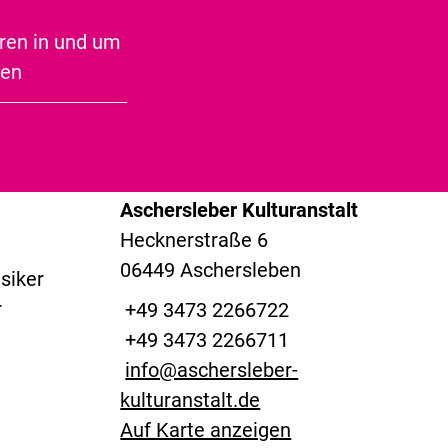
Speckseite
hnisch
ren in und um
ben
© Ascherslebe
ne und
r Kulturanstalt
Kontakt
Aschersleber Kulturanstalt
Hecknerstraße 6
06449 Aschersleben
siker
r
+49 3473 2266722
+49 3473 2266711
info@aschersleber-
kulturanstalt.de
Auf Karte anzeigen