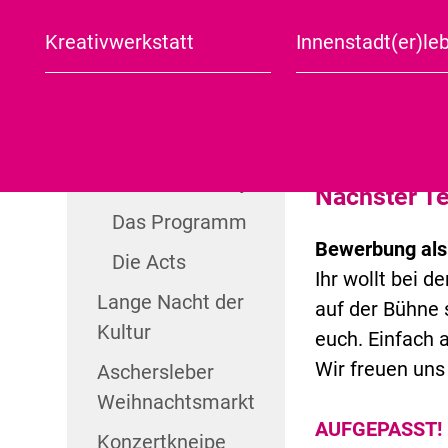
Innenstadt ih
Internationales
Chorgesang bis
Jüdischer Arbeitskreis
Kreativwerkstatt
Innenstadt(er)le
Aschersleben in Kürze
Stadtplan
Sommeratelier
alles vertreten 
Jüdische Kulturtage
Kirchen in der Stadt
Tagesausflug
Die Akteure st
Was noch?
leben für das 
Halbtagesausflug
Veranstaltungen
Fête de la musique
Nächster Te
Das Programm
Bewerbung als
Die Acts
Ihr wollt bei d
Lange Nacht der
auf der Bühne 
Kultur
euch. Einfach 
Wir freuen uns
Aschersleber
Weihnachtsmarkt
AUFGEPASST!
Konzertkneipe